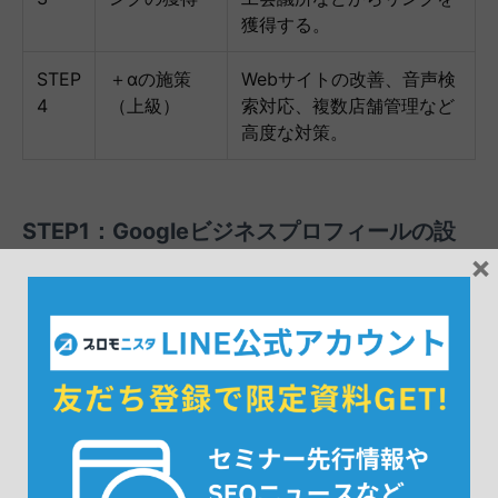
獲得する。
STEP
＋αの施策
Webサイトの改善、音声検
4
（上級）
索対応、複数店舗管理など
高度な対策。
STEP1：Googleビジネスプロフィールの設
×
定と最適化
まずはGoogleビジネスプロフィール（旧Googleマ
イビジネス）のオーナー確認を行ない、正確な情報を
入力することからスタートします。ここがローカル
SEOの土台となります。