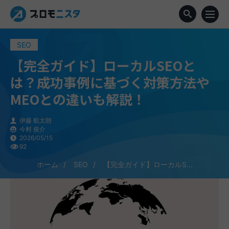
SEO
【完全ガイド】ローカルSEOと
は？成功事例に基づく対策方法や
MEOとの違いも解説！
伊藤 航太朗
今村 俊介
2026/05/15
92
ホーム
SEO
【完全ガイド】ローカルS...