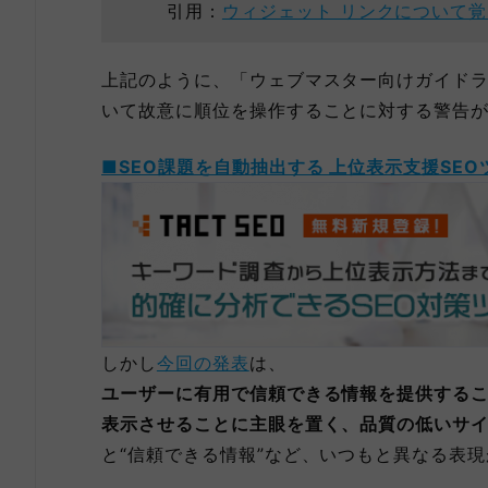
引用：
ウィジェット リンクについて
上記のように、「ウェブマスター向けガイド
いて故意に順位を操作することに対する警告
■SEO課題を自動抽出する 上位表示支援SEO
しかし
今回の発表
は、
ユーザーに有用で信頼できる情報を提供する
表示させることに主眼を置く、品質の低いサ
と“信頼できる情報”など、いつもと異なる表