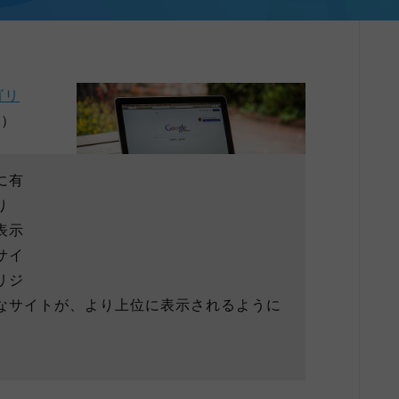
ゴリ
粋）
に有
り
表示
サイ
リジ
なサイトが、より上位に表示されるように