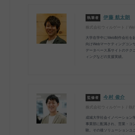
伊藤 航太朗
執筆者
株式会社ウィルゲート / 
大学在学中にWeb制作会社を
向けWebマーケティングコン
データベース系サイトのテクニ
ィングなどの支援実績。
今村 俊介
監修者
株式会社ウィルゲート / 執
成城大学社会イノベーション学
事業部に配属され、営業・コ
験。その後ソリューションユ