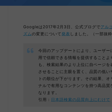
Googleは2017年2月3日、公式ブログで
アル
ズム
の変更について
発表
しました。（一部抜
今回のアップデートにより、ユーザー
用で信頼できる情報を提供することよ
も、検索結果のより上位に自ページを
させることに主眼を置く、品質の低い
トの順位が下がります。その結果、オ
ナルで有用なコンテンツを持つ高品質
なります。
引用：
日本語検索の品質向上にむけて