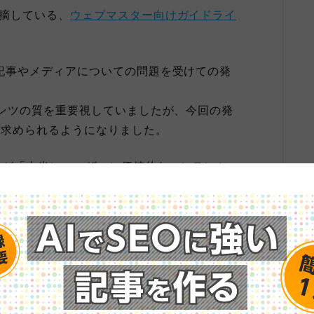
指摘している、
ウェブマスター向けガイドライ
る記事やメディアについての問題を受けての発
テンツの質を重要視していましたが、今回の発
が求められるようになりました。
ツが「本当にユーザーに価値的なコンテンツ
。
下でまとめています。
EOの全て”
位計測、サイト内のSEO課題の発見など
ったツールです。 自社サイトが上位表示でき
す。 入力時間は30秒！無料版をぜひお試し