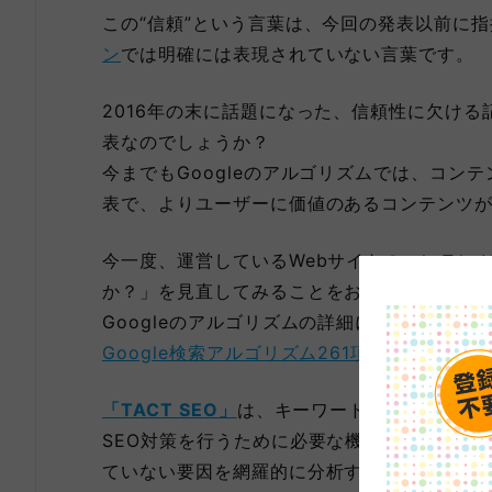
この“信頼”という言葉は、今回の発表以前に
ン
では明確には表現されていない言葉です。
2016年の末に話題になった、信頼性に欠け
表なのでしょうか？
今までもGoogleのアルゴリズムでは、コン
表で、よりユーザーに価値のあるコンテンツ
今一度、運営しているWebサイトのコンテン
か？」を見直してみることをおすすめします
Googleのアルゴリズムの詳細については以
Google検索アルゴリズム261項目完全分析 “S
「TACT SEO」
は、キーワード調査や日々の順
SEO対策を行うために必要な機能が一つにな
ていない要因を網羅的に分析することが可能で