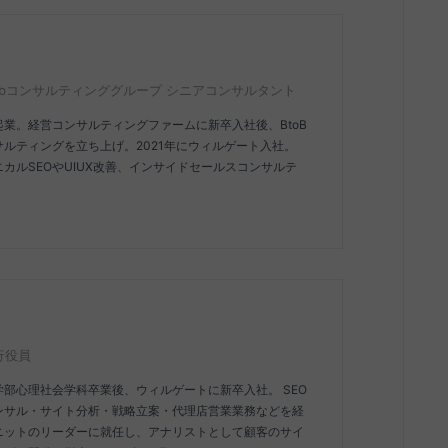
Webコンサルティンググループ シニアコンサルタント
起業。経営コンサルティングファームに新卒入社後、BtoB
サルティングを立ち上げ。2021年にウィルゲート入社。
カルSEOやUIUX改善、インサイドセールスコンサルテ
行役員
部心理社会学科卒業後、ウィルゲートに新卒入社。 SEO
ンサル・サイト分析・戦略立案・代理店営業業務などを経
ニットのリーダーに就任し、アナリストとして顧客のサイ