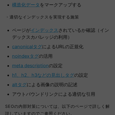
構造化データ
をマークアップする
・適切なインデックスを実現する施策
ページが
インデックス
されているか確認（イン
デックスカバレッジの利用）
canonicalタグ
によるURLの正規化
noindexタグ
の活用
meta description
の設定
h1、h2、h3などの見出しタグ
の設定
altタグ
による画像の説明の記述
アウトバウンドリンクによる適切な引用
SEOの内部対策については、以下のページで詳しく解
説していますのでご参照ください。