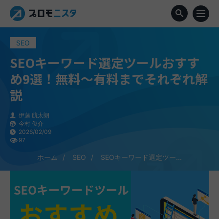
SEO
SEOキーワード選定ツールおすす
め9選！無料～有料までそれぞれ解
説
伊藤 航太朗
今村 俊介
2026/02/09
97
ホーム
SEO
SEOキーワード選定ツー...