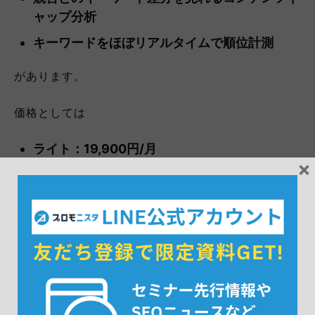
ャップ分析
キーワードをほぼリアルタイムで順位計測
があります。
価格としては
ライト：19,900円/月
×
スタンダード：38,400円/月
アドバンスド：68,900円/月
エンターププライズ：年額契約のみ
があります。
4. Ubersuggest｜キーワード分析からコン