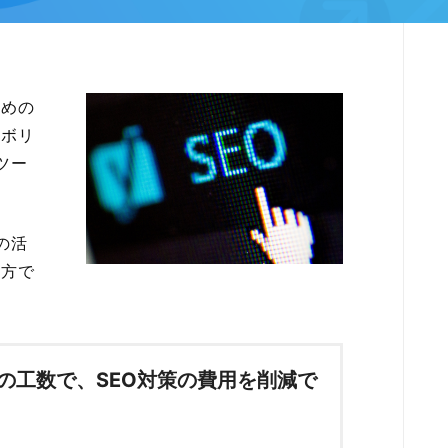
ための
索ボリ
ツー
の活
の方で
の工数で、SEO対策の費用を削減で