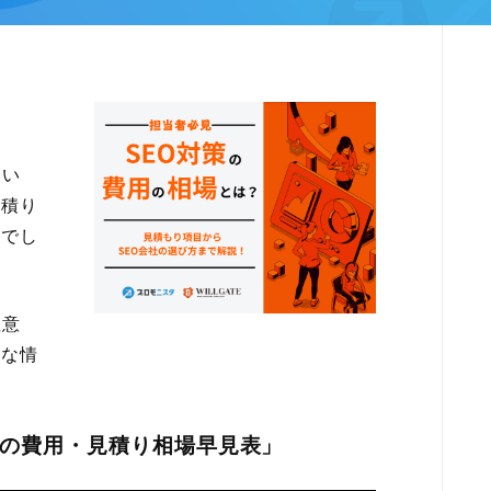
おい
見積り
いでし
注意
要な情
策の費用・見積り相場早見表」