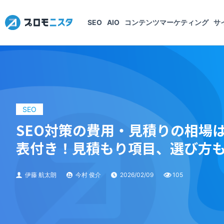
SEO
AIO
コンテンツマーケティング
サ
SEO
SEO対策の費用・見積りの相場
表付き！見積もり項目、選び方
伊藤 航太朗
今村 俊介
2026/02/09
105