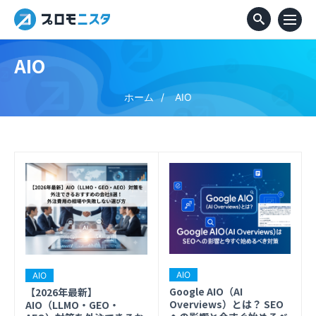
AIO
ホーム
AIO
AIO
AIO
Google AIO（AI
【2026年最新】
Overviews）とは？ SEO
AIO（LLMO・GEO・