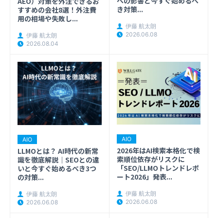
への影響と今すぐ始めるべ
AEO）対策を外注できるお
き対策...
すすめの会社8選！外注費
用の相場や失敗し...
伊藤 航太朗
2026.06.08
伊藤 航太朗
2026.08.04
AIO
AIO
2026年はAI検索本格化で検
LLMOとは？ AI時代の新常
索順位依存がリスクに
識を徹底解説｜SEOとの違
「SEO/LLMOトレンドレポ
いと今すぐ始めるべき3つ
ート2026」発表...
の対策...
伊藤 航太朗
伊藤 航太朗
2026.06.08
2026.06.08