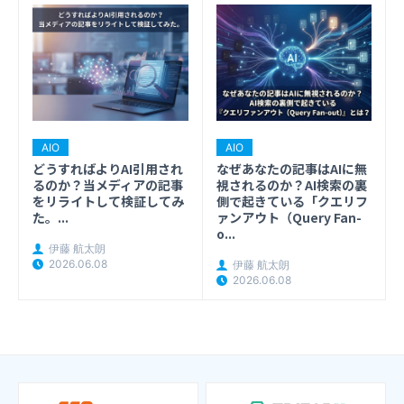
AIO
AIO
なぜあなたの記事はAIに無
どうすればよりAI引用され
視されるのか？AI検索の裏
るのか？当メディアの記事
側で起きている「クエリフ
をリライトして検証してみ
ァンアウト（Query Fan-
た。...
o...
伊藤 航太朗
2026.06.08
伊藤 航太朗
2026.06.08