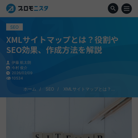
SEO
XMLサイトマップとは？役割や
SEO効果、作成方法を解説
伊藤 航太朗
今村 俊介
2026/02/09
10534
ホーム
SEO
XMLサイトマップとは？...