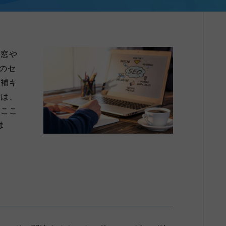
索窓や
lのセ
候補キ
能は、
、ここ
ま
ト