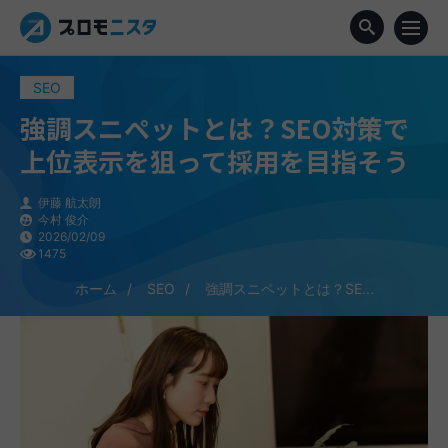
SEO
強調スニペットとは？SEO対策で
上位表示を狙って採用を目指そう
伊藤 航太朗
今村 俊介
2026/02/09
1475
ホーム
SEO
強調スニペットとは？SE...