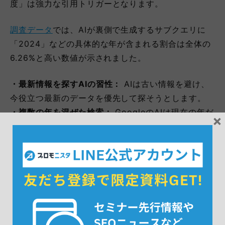
度」は強力な引用トリガーとなります。
調査データ
では、AIが裏側で生成するサブクエリに
「2024」などの具体的な年が含まれる割合は全体の
6.26%と高い数値が示されました。
・最新情報を探すAIの習性：
AIは古い情報を避け、
今役立つ最新のデータを優先して探そうとします。
・複数の年を混ぜた検索：
GoogleのAIは現在の年だ
×
けを検索するわけではありません。「2024年と比較
した2025年の予測」のように、前年や翌年を混ぜて
検索する傾向があります。
AI特有の検索行動に応えるために、「この記事の情報
は最新である」とAIに分かりやすく伝える工夫が求め
られます。