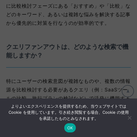
に比較検討フェーズにある「おすすめ」や「比較」な
どのキーワード、あるいは複雑な悩みを解決する記事
から優先的に対策を行なうのが効率的です。
クエリファンアウトは、どのような検索で機
能しますか？
特にユーザーの検索意図が複雑なものや、複数の情報
源を比較検討する必要があるクエリ（例：SaaSツー
ルの比較、旅行プランの検討など）で活発に機能する
よりよいエクスペリエンスを提供するため、当ウェブサイトでは
傾向があります。
Cookie を使用しています。引き続き閲覧する場合、Cookie の使用
を承諾したものとみなされます。
OK
まとめ：検索体験が激変する今