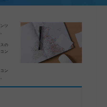
テンツ
ん。
ネスの
でコン
らコン
す。