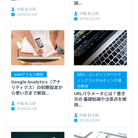
説...
伊藤 航太朗
伊藤 航太朗
2026.02.09
2026.02.09
webアクセス解析
SEO・コンテンツマーケテ
ィングコンサルティング成
Google Analytics（アナ
功事例
リティクス）の初期設定か
ら使い方まで解説...
URLパラメータとは？書き
方の 基礎知識や注意点を解
伊藤 航太朗
説...
2026.02.09
伊藤 航太朗
2026.02.09