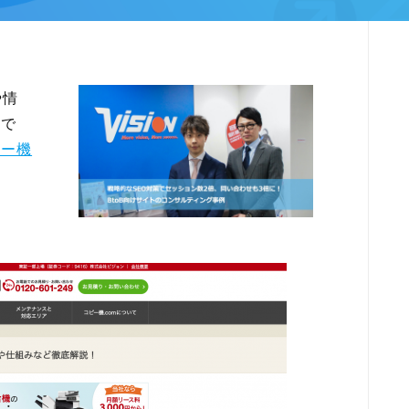
や情
業で
ピー機