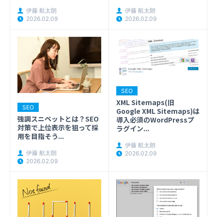
伊藤 航太朗
伊藤 航太朗
2026.02.09
2026.02.09
SEO
XML Sitemaps(旧
SEO
Google XML Sitemaps)は
強調スニペットとは？SEO
導入必須のWordPressプ
対策で上位表示を狙って採
ラグイン...
用を目指そう...
伊藤 航太朗
伊藤 航太朗
2026.02.09
2026.02.09