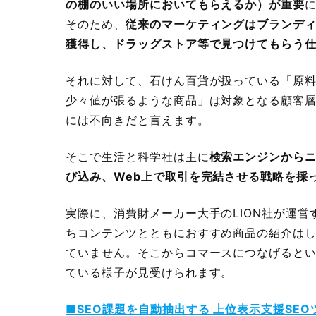
の棚のいい場所においてもらえるか）が重要
そのため、
従来のマーケティングはブランデ
獲得し、ドラッグストア等で見つけてもらう
それに対して、石けん百貨が扱っている「原
少々値が張るような商品」は対象となる顧客
には不向きだと言えます。
そこで生活と科学社は主に
検索エンジンから
び込み、Web上で取引を完結させる戦略を採
実際に、消費財メーカー大手のLION社が運
ちコンテンツとともにおすすめ商品の紹介は
ていません。そこからコマースにつなげると
ている様子が見受けられます。
■SEO課題を自動抽出する 上位表示支援SEO