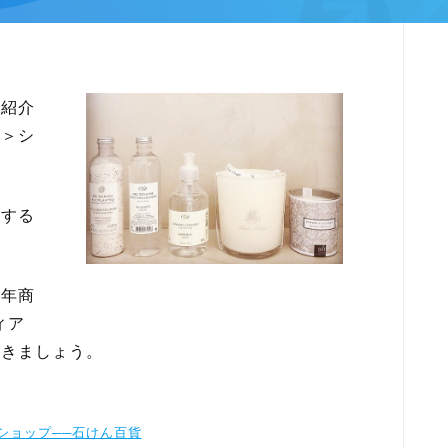
を紹介
い＞シ
営する
、年商
ィア
いきましょう。
ショップ──石けん百貨