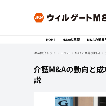
HOME
M&Aの基礎
M&Aの業界
M&A仲介トップ
コラム
M&Aの業界別動向
介護M&Aの動向と
説