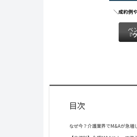
＼成約例
ベ
『ウ
目次
なぜ今？介護業界でM&Aが急増