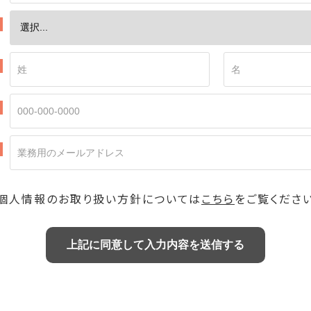
サービス内容をわかりやすく解説し
須
会員登録いただくと
すべての動画の閲覧が可能です。
須
須
会員登録はたった1分で完了！
須
まずは無料で相談する
個人情報のお取り扱い方針については
こちら
をご覧くださ
すぐに会員登録してみる
上記に同意して入力内容を送信する