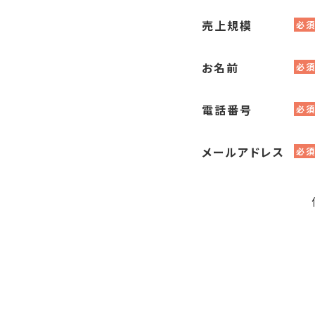
M&Aの
売上規模
必
お名前
必
電話番号
必
メールアドレス
必