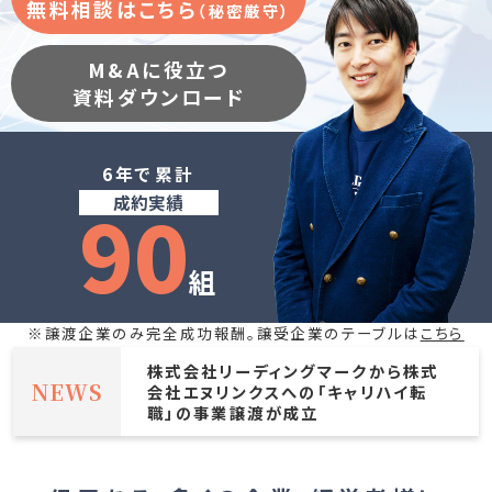
無料相談はこちら
（秘密厳守）
M&Aに役立つ
資料ダウンロード
6年で累計
90
成約実績
組
※譲渡企業のみ完全成功報酬。譲受企業のテーブルは
こちら
株式会社リーディングマークから株式
NEWS
会社エヌリンクスへの「キャリハイ転
職」の事業譲渡が成立