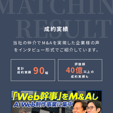
成約実績
当社の仲介でM&Aを実現した企業様の声
をインタビュー形式でご紹介しています。
評価額
90
40億
累計
以上の
成約実績
組
成約実績も