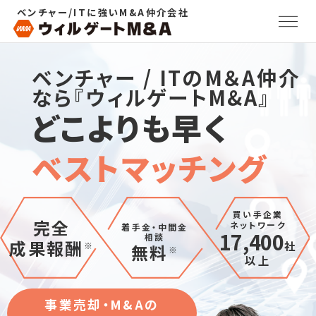
ベンチャー/ITに強いM&A仲介会社
ベンチャー / ITのM＆A仲介
なら『ウィルゲートM&A』
どこよりも早く
ベストマッチング
買い手企業
完全
ネットワーク
着手金・中間金
17,400
相談
成果報酬
社
※
無料
※
以上
事業売却・M&Aの