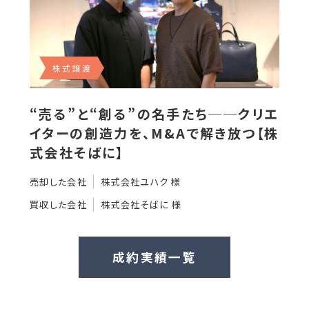
株式譲渡
“売る”と“創る”の名手たち──クリエ
イターの創造力を、M&Aで解き放つ【株
式会社そばに】
売却した会社
株式会社ユハク 様
買収した会社
株式会社そばに 様
成約実績一覧