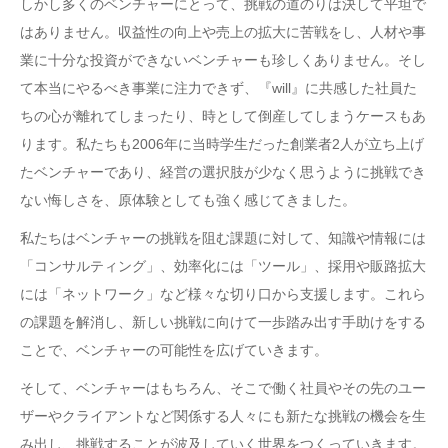
しかし多くのベンチャーにとって、挑戦の道のりは決して平坦で
はありません。収益性の向上や売上の拡大に苦戦をし、人材や事
業に十分な投資ができないベンチャーも珍しくありません。そし
て本当にやるべき事業に注力できず、『will』に共感した社員た
ちの心が離れてしまったり、時として倒産してしまうケースもあ
ります。私たちも2006年に当時学生だった創業者2人が立ち上げ
たベンチャーであり、経営の選択肢が少なく思うように挑戦でき
ない悔しさを、原体験としても強く感じてきました。
私たちはベンチャーの挑戦を阻む課題に対して、知識や情報には
「コンサルティング」、効率化には「ツール」、採用や販路拡大
には「ネットワーク」など様々な切り口から支援します。これら
の課題を解消し、新しい挑戦に向けて一歩踏み出す手助けをする
ことで、ベンチャーの可能性を広げていきます。
そして、ベンチャーはもちろん、そこで働く社員やその先のユー
ザーやクライアントなど関係する人々にも新たな挑戦の機会を生
み出し、挑戦することが波及していく世界をつくっていきます。