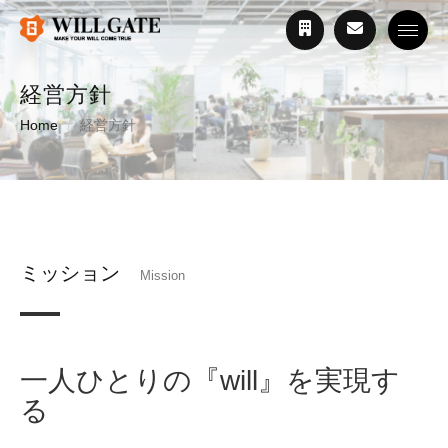
Toggle
経営方針
Home
経営方針
ミッション
Mission
一人ひとりの『will』を実現す
る