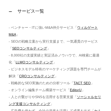
サービス一覧
- ベンチャー・ITに強いM&A仲介サービス「
ウィルゲート
M&A
」
- SEOの戦略立案から実行支援まで、一気通貫のサービス
「
SEOコンサルティング
」
- 8,000社の支援実績と実証済みノウハウで、AI検索に最適
化「
LLMOコンサルティング
」
- ビジネスモデル特有のマーケティング課題を専門チームが
解決「
CROコンサルティング
」
- 戦略的なSEO実施のための分析ツール「
TACT SEO
」
- オンライン編集チーム構築サービス「
EditorU
」
- 人との繋がりやSNSを活用する営業支援「
ソーシャルセリ
ング支援コンサルティング
」
- 広告費を使わず、会社の資産を活用して成果を出す「
セミ