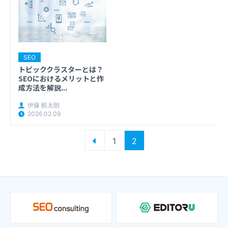
SEO
トピッククラスターとは？
SEOにおけるメリットと作
成方法を解説...
伊藤 航太朗
2026.02.09
投
1
2
稿
の
ペ
ー
ジ
送
り