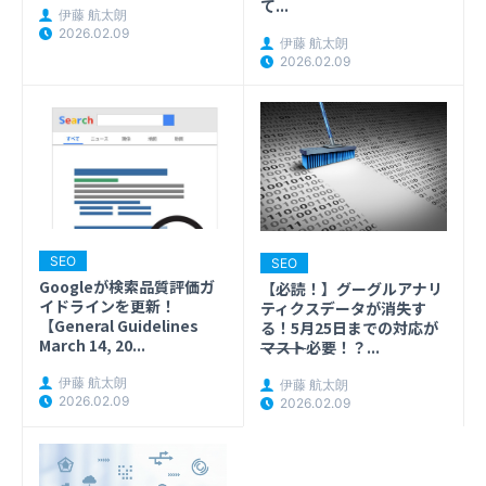
て...
伊藤 航太朗
2026.02.09
伊藤 航太朗
2026.02.09
SEO
SEO
Googleが検索品質評価ガ
【必読！】グーグルアナリ
イドラインを更新！
ティクスデータが消失す
【General Guidelines
る！5月25日までの対応が
March 14, 20...
マスト
必要！？...
伊藤 航太朗
伊藤 航太朗
2026.02.09
2026.02.09