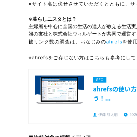
※サイト名は伏せさせていただくとともに、サ
※暮らしニスタとは？
主婦層を中心に全国の生活の達人が教える生活実
婦の友社と株式会社ウィルゲートが共同で運営す
被リンク数の調査は、おなじみの
ahrefs
を使
※ahrefsをご存じない方はこちらも参考にし
SEO
ahrefsの使
う！...
伊藤 航太朗
202