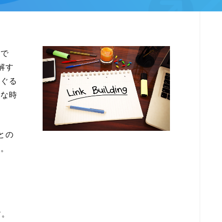
えで
解す
まぐる
難な時
との
す。
す。