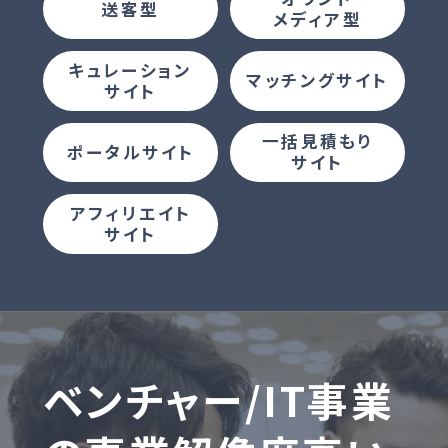
送客型
メディア型
キュレーション
マッチングサイト
サイト
一括見積もり
ポータルサイト
サイト
アフィリエイト
サイト
M&Aのサービス内容をわかりやすく解
説しています。
会員登録いただくと
すべての動画の閲覧が可能です。
ベンチャー/IT事業