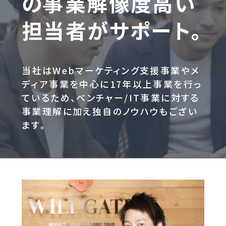
の事業解像度高い
会員登録はたった1分で完了！
担当者がサポート。
まずは無料で相談する
当社はWebマーケティング支援事業やメ
ディア事業を中心に17年以上事業を行っ
ているため、
ベンチャー/IT事業に対する
すぐに会員登録してみる
事業理解に加え独自のノウハウもござい
ます。