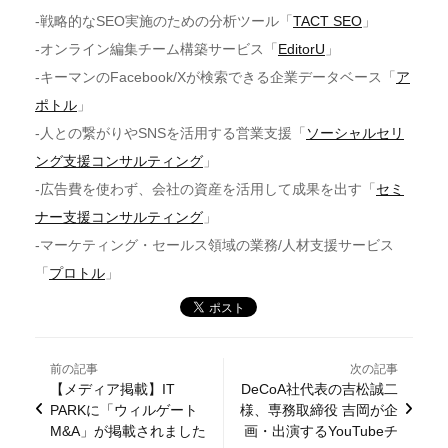
-戦略的なSEO実施のための分析ツール「
TACT SEO
」
-オンライン編集チーム構築サービス「
EditorU
」
-キーマンのFacebook/Xが検索できる企業データベース「
ア
ポトル
」
-人との繋がりやSNSを活用する営業支援「
ソーシャルセリ
ング支援コンサルティング
」
-広告費を使わず、会社の資産を活用して成果を出す「
セミ
ナー支援コンサルティング
」
-マーケティング・セールス領域の業務/人材支援サービス
「
プロトル
」
前の記事
次の記事
【メディア掲載】IT
DeCoA社代表の吉松誠二
PARKに「ウィルゲート
様、専務取締役 吉岡が企
M&A」が掲載されました
画・出演するYouTubeチ