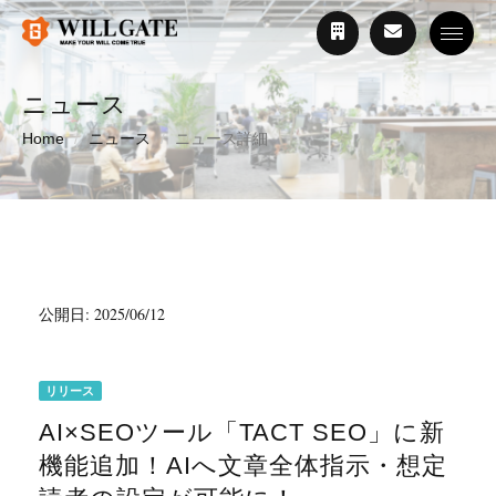
Toggle
ニュース
Home
ニュース
ニュース詳細
公開日: 2025/06/12
リリース
AI×SEOツール「TACT SEO」に新
機能追加！AIへ文章全体指示・想定