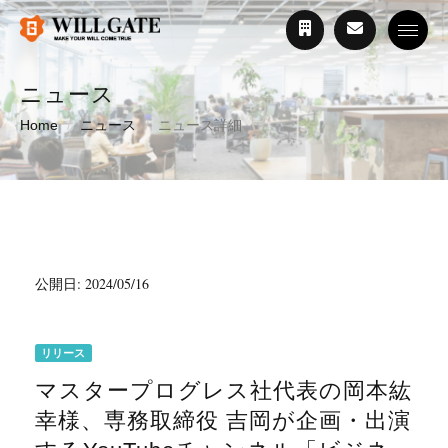
Toggle
ニュース
Home
ニュース
ニュース詳細
公開日: 2024/05/16
リリース
マスタープログレス社代表の岡本紘
幸様、専務取締役 吉岡が企画・出演