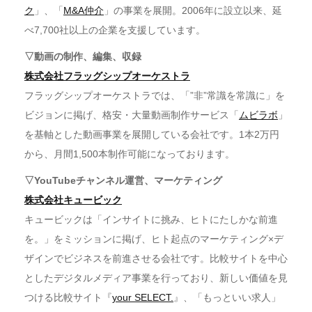
ク
」、「
M&A仲介
」の事業を展開。2006年に設立以来、延
べ7,700社以上の企業を支援しています。
▽動画の制作、編集、収録
株式会社フラッグシップオーケストラ
フラッグシップオーケストラでは、「”非”常識を常識に」を
ビジョンに掲げ、格安・大量動画制作サービス「
ムビラボ
」
を基軸とした動画事業を展開している会社です。1本2万円
から、月間1,500本制作可能になっております。
▽YouTubeチャンネル運営、マーケティング
株式会社キュービック
キュービックは「インサイトに挑み、ヒトにたしかな前進
を。」をミッションに掲げ、ヒト起点のマーケティング×デ
ザインでビジネスを前進させる会社です。比較サイトを中心
としたデジタルメディア事業を行っており、新しい価値を見
つける比較サイト『
your SELECT.
』、「もっといい求人」