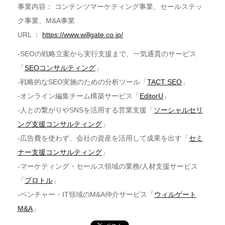
事業内容： コンテンツマーケティング事業、セールステッ
ク事業、M&A事業
URL ：
https://www.willgate.co.jp/
-SEOの戦略立案から実行支援まで、一気通貫のサービス
「
SEOコンサルティング
」
-戦略的なSEO実施のための分析ツール「
TACT SEO
」
-オンライン編集チーム構築サービス「
EditorU
」
-人との繋がりやSNSを活用する営業支援「
ソーシャルセリ
ング支援コンサルティング
」
-広告費を使わず、会社の資産を活用して成果を出す「
セミ
ナー支援コンサルティング
」
-マーケティング・セールス領域の業務/人材支援サービス
「
プロトル
」
-ベンチャー・IT領域のM&A仲介サービス「
ウィルゲート
M&A
」