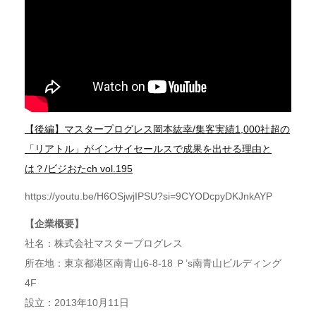
【後編】マスタープログレス岡本紘幸/集客実績1,000社超の
「リアトル」がインサイセールスで成果を出せる理由と
は？/ビジおたch vol.195
https://youtu.be/H6OSjwjIPSU?si=9CYODcpyDKJnkAYP
【企業概要】
社名：株式会社マスタープログレス
所在地：東京都港区南青山6-8-18 Ｐ’s南青山ビルディング
4F
設立：2013年10月11日