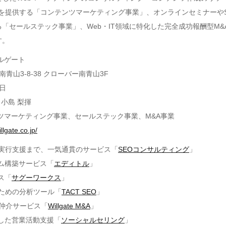
Sを提供する「コンテンツマーケティング事業」、オンラインセミナーや
「セールステック事業」、Web・IT領域に特化した完全成功報酬型M&
す。
ルゲート
青山3-8-38 クローバー南青山3F
0日
 小島 梨揮
ツマーケティング事業、セールステック事業、M&A事業
llgate.co.jp/
ら実行支援まで、一気通貫のサービス「
SEOコンサルティング
」
ム構築サービス「
エディトル
」
ス「
サグーワークス
」
のための分析ツール「
TACT SEO
」
&A仲介サービス「
Willgate M&A
」
した営業活動支援「
ソーシャルセリング
」