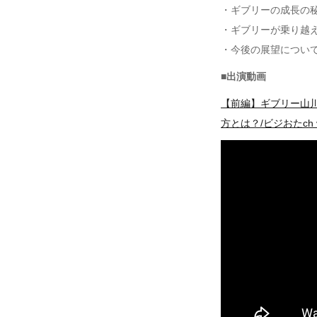
・ギブリーの成長の
・ギブリーが乗り越
・今後の展望につい
■出演動画
【前編】ギブリー山川 
方とは？/ビジおたch vo