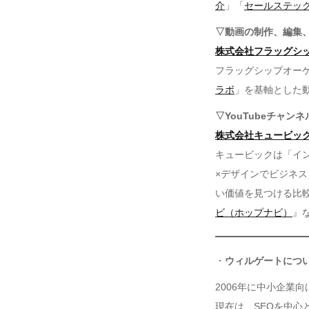
介
」「
セールステッ
▽動画の制作、編集
株式会社フラッグシ
フラッグシップオー
ラボ
」を基軸とした動
▽YouTubeチャン
株式会社キュービッ
キュービックは「イ
×デザインでビジネ
い価値を見つける比
ビ（ホップナビ）
』
・
ウィルゲートにつ
2006年に中小企業
現在は、SEOを中心