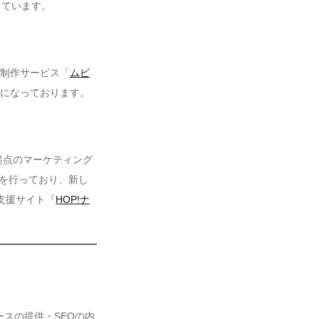
しています。
画制作サービス「
ムビ
能になっております。
起点のマーケティング
を行っており、新し
支援サイト『
HOP!ナ
ースの提供・SEOの内