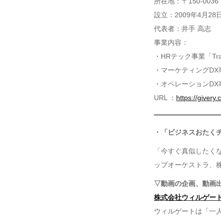
所在地：〒150-00
設立：2009年4月28
代表者：井手 高志
事業内容：
・HRテック事業「Tra
・マーケティングDX
・オペレーションDX
URL ：
https://givery.c
・「ビジネスおたく
「今すぐ真似したく
ップオーケストラ、
▽動画の企画、動画
株式会社ウィルゲー
ウィルゲートは「一人