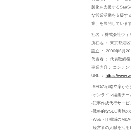
製化を支援するSaa
な営業活動を支援する
業」を展開していま
社名 ：株式会社ウィ
所在地 ： 東京都港区南
設立 ： 2006年6月2
代表者 ： 代表取締役
事業内容： コンテン
URL ：
https://www.wi
-SEOの戦略立案か
-オンライン編集チー
-記事作成代行サービ
-戦略的なSEO実施
-Web・IT領域のM
-経営者の人脈を活用