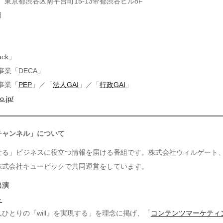
36 東京都渋谷区南平台町15-13帝都渋谷ビル8F
日
ck」
事業「DECA」
事業「
PEP
」／「
法人GAI
」／「
行政GAI
」
o.jp/
チャンネル」について
なる」ビジネスに役立つ情報を届ける番組です。株式会社ウィルゲート
株式会社キュービックで共同運営をしています。
出演
ト
ひとりの『will』を実現する」を理念に掲げ、「
コンテンツマーケティ