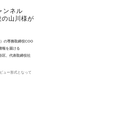
チャンネル
役の山川様が
）の専務取締役COO
情報を届ける
渋谷区、代表取締役社
タビュー形式となって