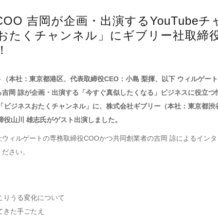
OO 吉岡が企画・出演するYouTube
おたくチャンネル」にギブリー社取締
！
（本社：東京都港区、代表取締役CEO：小島 梨揮、以下 ウィルゲート
る吉岡 諒が企画・出演する「今すぐ真似したくなる」ビジネスに役立つ
ネル「ビジネスおたくチャンネル」に、株式会社ギブリー（本社：東京都
締役山川 雄志氏がゲスト出演しました。
社ウィルゲートの専務取締役COOかつ共同創業者の吉岡 諒によるイン
ください。
】
起こりうる変化について
してきた手ごたえ