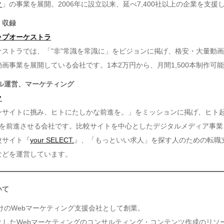
ク
」の事業を展開。2006年に設立以来、延べ7,400社以上の企業を支援
、収録
ップオーケストラ
ケストラでは、「”非”常識を常識に」をビジョンに掲げ、格安・大量動
画事業を展開している会社です。1本2万円から、月間1,500本制作可
ネル運営、マーケティング
ク
ンサイトに挑み、ヒトにたしかな前進を。」をミッションに掲げ、ヒト
スを前進させる会社です。比較サイトを中心としたデジタルメディア事業
較サイト『
your SELECT.
』、「もっといい求人」を探す人のための転職
などを運営しています。
いて
向けのWebマーケティング支援会社として創業。
としたWebマーケティングのコンサルティング・コンテンツ作成のリソ