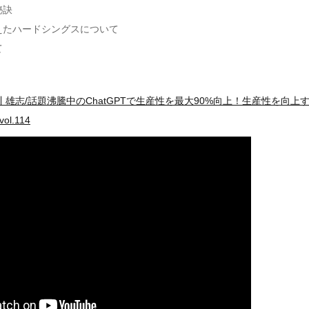
秘訣
えたハードシングスについて
て
雄志/話題沸騰中のChatGPTで生産性を最大90%向上！生産性を向上する
l.114