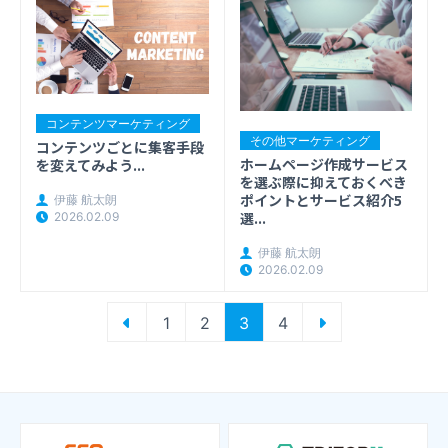
コンテンツマーケティング
その他マーケティング
コンテンツごとに集客手段
ホームページ作成サービス
を変えてみよう...
を選ぶ際に抑えておくべき
ポイントとサービス紹介5
伊藤 航太朗
選...
2026.02.09
伊藤 航太朗
2026.02.09
投
1
2
3
4
稿
の
ペ
ー
ジ
送
り