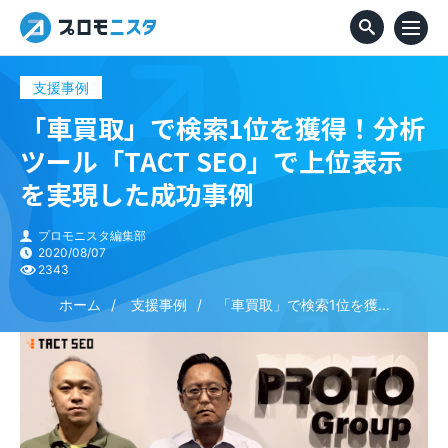
支援事例
「車買取」で検索1位を獲得！分析
ツール「TACT SEO」で上位表示
を実現した成功事例
プロモニスタ編集部
2020/08/07
2343
ホーム
支援事例
「車買取」で検索1位を獲...