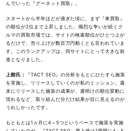
んでいった『グーネット買取』。
スタートから半年ほどが過ぎた頃に、まず『車買取』
の順位が2位まで上昇しました。熾烈な争いが続くク
ルマの買取市場では、サイトの検索順位がひとつ上が
るだけで、売り上げが数百万円動くとも言われていま
す。このランクアップは、同サイトにとって大きな前
進となりました。
上館氏：
『TACT SEO』の分析をもとにひたすら施策
を実施し、リリースしていくのが私のミッション。週
末にリリースした施策の成果が、週明けの順位変動に
現れるなど、取り組んだ分だけ結果が目に見えるのが
うれしかったです。
もともとは1ヵ月に4～5つというペースで施策を実施
していたのが、『TACT SEO』導入後は1週間に4～5