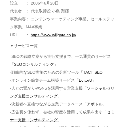
設立 ： 2006年6月20日
代表者 ： 代表取締役 小島 梨揮
事業内容： コンテンツマーケティング事業、セールステッ
ク事業、M&A事業
URL ：
https://www.willgate.co.jp/
▼サービス一覧
-SEOの戦略立案から実行支援まで、一気通貫のサービス
「
SEOコンサルティング
」
-戦略的なSEO実施のための分析ツール「
TACT SEO
」
-オンライン編集チーム構築サービス「
EditorU
」
-人との繋がりやSNSを活用する営業支援「
ソーシャルセリ
ング支援コンサルティング
」
-決裁者へ直接つながる企業データベース「
アポトル
」
-広告費を使わず、会社の資産を活用して成果を出す「
セミ
ナー支援コンサルティング
」