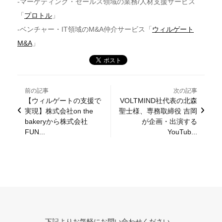
-マーケティング・セールス領域の業務/人材支援サービス
「
プロトル
」
-ベンチャー・IT領域のM&A仲介サービス「
ウィルゲート
M&A
」
前の記事
次の記事
【ウィルゲートの支援で
VOLTMIND社代表の北森
実現】株式会社on the
聖士様、専務取締役 吉岡
bakeryから株式会社
が企画・出演する
FUN...
YouTub...
下記よりお気軽にお問い合わせください。