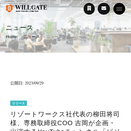
Toggle
ニュース
Home
ニュース
ニュース詳細
公開日: 2023/09/29
リリース
リゾートワークス社代表の柳田将司
様、専務取締役COO 吉岡が企画・