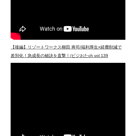
【後編】リゾートワークス柳田 将司/福利厚生×経費削減で
差別化！急成長の秘訣を直撃！/ビジおたch vol.139