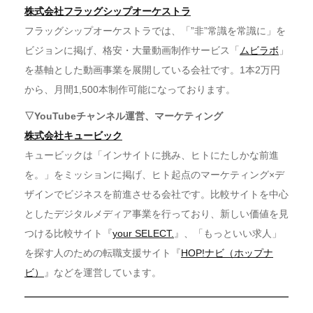
株式会社フラッグシップオーケストラ
フラッグシップオーケストラでは、「”非”常識を常識に」を
ビジョンに掲げ、格安・大量動画制作サービス「
ムビラボ
」
を基軸とした動画事業を展開している会社です。1本2万円
から、月間1,500本制作可能になっております。
▽YouTubeチャンネル運営、マーケティング
株式会社キュービック
キュービックは「インサイトに挑み、ヒトにたしかな前進
を。」をミッションに掲げ、ヒト起点のマーケティング×デ
ザインでビジネスを前進させる会社です。比較サイトを中心
としたデジタルメディア事業を行っており、新しい価値を見
つける比較サイト『
your SELECT.
』、「もっといい求人」
を探す人のための転職支援サイト『
HOP!ナビ（ホップナ
ビ）
』などを運営しています。