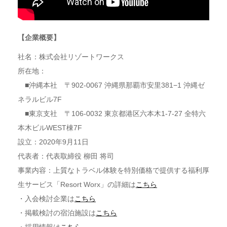
【企業概要】
社名：株式会社リゾートワークス
所在地：
■沖縄本社 〒902-0067 沖縄県那覇市安里381−1 沖縄ゼ
ネラルビル7F
■東京支社 〒106-0032 東京都港区六本木1-7-27 全特六
本木ビルWEST棟7F
設立：2020年9月11日
代表者：代表取締役 柳田 将司
事業内容：上質なトラベル体験を特別価格で提供する福利厚
生サービス「Resort Worx」の詳細は
こちら
・入会検討企業は
こちら
・掲載検討の宿泊施設は
こちら