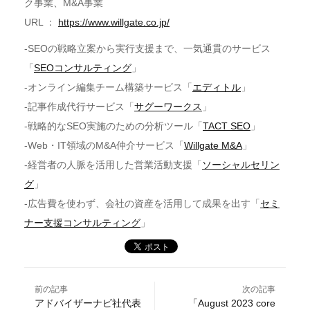
ク事業、M&A事業
URL ：
https://www.willgate.co.jp/
-SEOの戦略立案から実行支援まで、一気通貫のサービス
「
SEOコンサルティング
」
-オンライン編集チーム構築サービス「
エディトル
」
-記事作成代行サービス「
サグーワークス
」
-戦略的なSEO実施のための分析ツール「
TACT SEO
」
-Web・IT領域のM&A仲介サービス「
Willgate M&A
」
-経営者の人脈を活用した営業活動支援「
ソーシャルセリン
グ
」
-広告費を使わず、会社の資産を活用して成果を出す「
セミ
ナー支援コンサルティング
」
前の記事
次の記事
アドバイザーナビ社代表
「August 2023 core