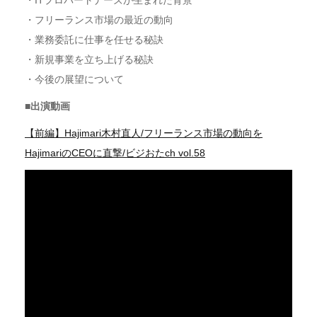
・ITプロパートナーズが生まれた背景
・フリーランス市場の最近の動向
・業務委託に仕事を任せる秘訣
・新規事業を立ち上げる秘訣
・今後の展望について
■出演動画
【前編】Hajimari木村直人/フリーランス市場の動向を
HajimariのCEOに直撃/ビジおたch vol.58