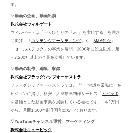
す。
▽動画の企画、動画出演
株式会社ウィルゲート
ウィルゲートは「一人ひとりの『will』を実現する」を理念
に掲げ、「
コンテンツマーケティング
」や「
M&A仲介
」
「
セールステック
」の事業を展開。2006年に設立以来、延
べ7,200社以上の企業を支援しています。
▽動画の制作、編集、収録
株式会社フラッグシップオーケストラ
フラッグシップオーケストラでは、「”非”常識を常識に」を
ビジョンに掲げ、格安・大量動画制作サービス「
ムビラボ
」
を基軸とした動画事業を展開している会社です。1本2万円
から、月間1,500本制作可能になっております。
▽YouTubeチャンネル運営、マーケティング
株式会社キュービック