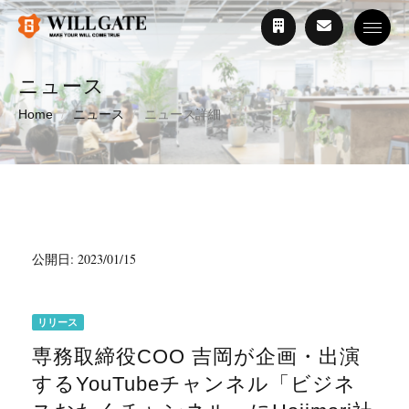
Toggle
ニュース
Home
ニュース
ニュース詳細
公開日: 2023/01/15
リリース
専務取締役COO 吉岡が企画・出演
するYouTubeチャンネル「ビジネ