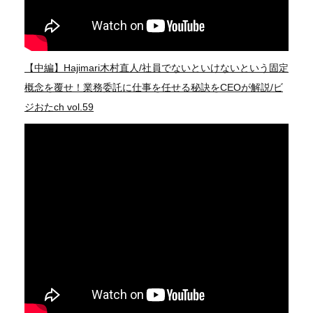
【中編】Hajimari木村直人/社員でないといけないという固定
概念を覆せ！業務委託に仕事を任せる秘訣をCEOが解説/ビ
ジおたch vol.59