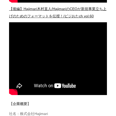
【後編】Hajimari木村直人/HajimariのCEOが新規事業立ち上
げのためのフォーマットを伝授！/ビジおたch vol.60
【企業概要】
社名：株式会社Hajimari