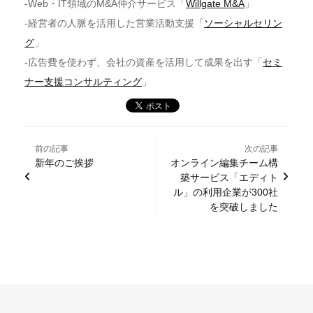
-Web・IT領域のM&A仲介サービス「
Willgate M&A
」
-経営者の人脈を活用した営業活動支援「
ソーシャルセリン
グ
」
-広告費を使わず、会社の資産を活用して成果を出す「
セミ
ナー支援コンサルティング
」
前の記事
次の記事
新年のご挨拶
オンライン編集チーム構
築サービス「エディト
ル」の利用企業が300社
を突破しました