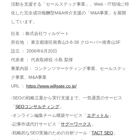
活動を支援する「セールステック事業」、Web・IT領域に特
化した完全成功報酬型M&A仲介支援の「M&A事業」を展開
しています。
社名 ：株式会社ウィルゲート
所在地 ： 東京都港区南青山3-8-38 クローバー南青山3F
設立 ： 2006年6月20日
代表者 ： 代表取締役 小島 梨揮
事業内容： コンテンツマーケティング事業、セールステッ
ク事業、M&A事業
URL ：
https://www.willgate.co.jp/
-SEOの戦略立案から実行支援まで、一気通貫のサービス
「
SEOコンサルティング
」
-オンライン編集チーム構築サービス「
エディトル
」
-記事作成代行サービス「
サグーワークス
」
-戦略的なSEO実施のための分析ツール「
TACT SEO
」