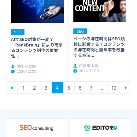
SEO
SEO
ページの滞在時間はSEO順
AIでSEO対策が一変？
位に影響する？コンテンツ
「RankBrain」により高ま
の滞在時間と直帰率を改善
るコンテンツ制作の重要
する方法...
性...
伊藤 航太朗
伊藤 航太朗
2026.02.09
2026.02.09
投
1
2
3
4
5
6
7
…
19
稿
の
ペ
ー
ジ
送
り