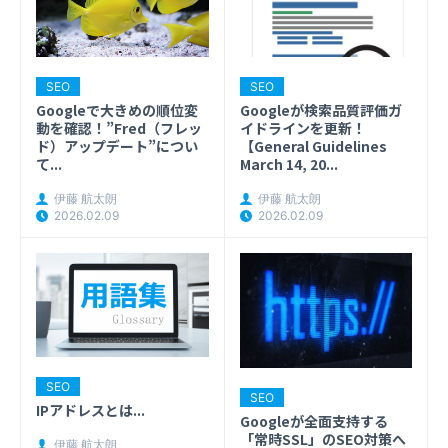
SEO
SEO
Googleで大きめの順位変
Googleが検索品質評価ガ
動を確認！”Fred（フレッ
イドラインを更新！
ド）アップデート”につい
【General Guidelines
て...
March 14, 20...
伊藤 航太朗
伊藤 航太朗
2026.02.09
2026.02.09
SEO
SEO
IPアドレスとは...
Googleが全面支持する
「常時SSL」のSEO対策へ
伊藤 航太朗