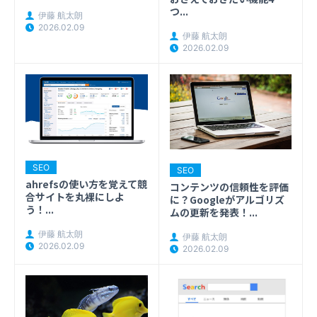
つ...
伊藤 航太朗
2026.02.09
伊藤 航太朗
2026.02.09
SEO
SEO
ahrefsの使い方を覚えて競
コンテンツの信頼性を評価
合サイトを丸裸にしよ
に？Googleがアルゴリズ
う！...
ムの更新を発表！...
伊藤 航太朗
伊藤 航太朗
2026.02.09
2026.02.09