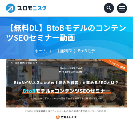
【無料DL】BtoBモデルのコンテン
ツSEOセミナー動画
ホーム
【無料DL】BtoBモデ...