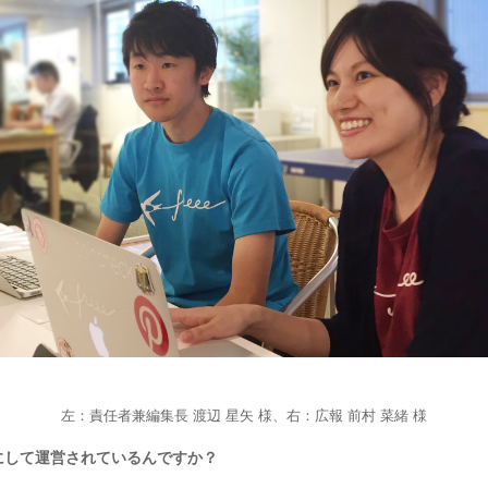
左：責任者兼編集長 渡辺 星矢 様、右：広報 前村 菜緒 様
にして運営されているんですか？