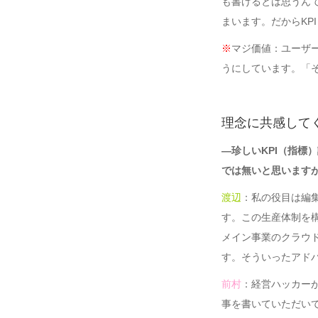
も書けるとは思うん
まいます。だからKP
※
マジ価値：ユーザ
うにしています。「
理念に共感して
―珍しいKPI（指
では無いと思います
渡辺
：私の役目は編
す。この生産体制を
メイン事業のクラウ
す。そういったアド
前村
：経営ハッカー
事を書いていただい