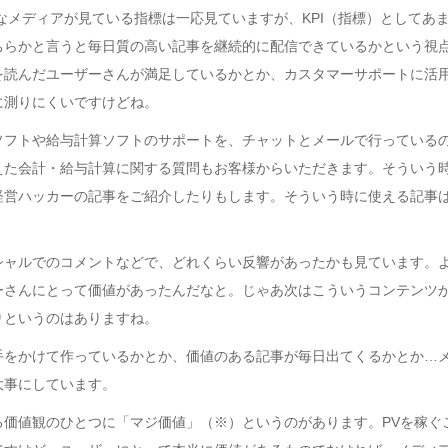
なメディアが見ている指標は一応見ていますが、KPI（指標）としてあ
ちらかと言うと毎日質の高い記事を継続的に配信できているかという視
を読んだユーザーさんが満足しているかとか、カスタマーサポートに活
に測りにくいですけどね。
ソフトや給与計算ソフトのサポートを、チャットとメールで行っている
えた会計・給与計算に関する質問もお客様からいただきます。そういう
経営ハッカーの記事をご紹介したりもします。そういう時に使える記事
シャルでのコメントなどで、どれくらい反響があったかも見ています。
ーさんにとって価値があったんだなと。じゃあ次はこういうコンテンツ
りというのはありますね。
手をかけて作っているかとか、価値のある記事が毎日出てくるかとか…
大事にしています。
る価値観のひとつに「マジ価値」（※）というのがあります。PVを稼ぐ