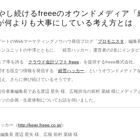
やし続けるfreeeのオウンドメディア
が何よりも大事にしている考え方とは
ゲートのWebマーケティングノウハウ発信ブログ「
プロモニスタ
」編集
ョンユニットの中澤とともに、「経営ハッカー」運営者の2名にインタビ
シェア率を誇る「
クラウド会計ソフト freee
」を提供するfreee株式会社。
関する役立つ情報を発信する「
経営ハッカー
」というオウンドメディア
を超え、さらに伸び続けているそうです。
任者兼編集長である渡辺 星矢 様、広報担当の前村 菜緒 様にメディア
ンツの企画・生産体制についてお話を伺いました。
ハッカー（
http://keiei.freee.co.jp/
）
集長 渡辺 星矢 様、広報 前村 菜緒 様