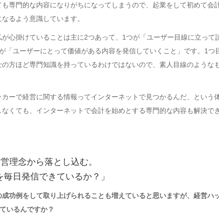
ても専門的な内容になりがちになってしまうので、起業をして初めて会
になるよう意識しています。
私が心掛けていることは主に2つあって、1つが「ユーザー目線に立って
つが「ユーザーにとって価値がある内容を発信していくこと」です。1つ
士の方ほど専門知識を持っているわけではないので、素人目線のような
ッカーで経営に関する情報ってインターネットで見つかるんだ、という
しなくても、インターネットで会計を始めとする専門的な内容も解決で
経営理念から落とし込む。
を毎日発信できているか？」
の成功例をして取り上げられることも増えていると思いますが、経営ハ
しているんですか？