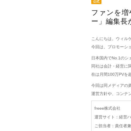
公式
ファンを増
ー」編集長
こんにちは。ウィル
今回は、プロモーシ
日本国内でNo.1の
同社は会計・経営に
在は月間100万PV
今回は同メディアの責
運営方針や、コンテ
freee株式会社
運営サイト：経営
ご担当者：責任者兼編