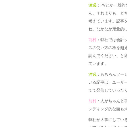
渡辺
：PVとか一般的
ん。それよりも、ど
考えています。記事
ね。なかなか定量的
前村
：弊社では会計
スの使い方の枠を越
読んでください」と
ています。
渡辺
：もちろんソー
いる記事は、ユーザ
てて発信していった
前村
：人がちゃんと
ンディング的な面も
弊社が大事にしてい