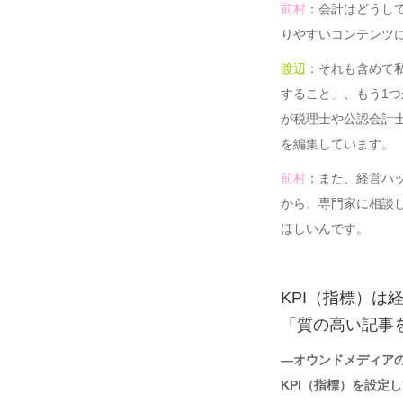
前村
：会計はどうし
りやすいコンテンツ
渡辺
：それも含めて
すること」、もう1
が税理士や公認会計
を編集しています。
前村
：また、経営ハ
から、専門家に相談
ほしいんです。
KPI（指標）は
「質の高い記事
―オウンドメディア
KPI（指標）を設定