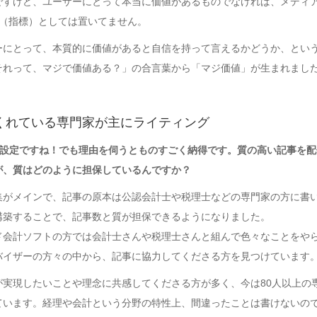
ですけど、ユーザーにとって本当に価値があるものでなければ、メディ
I（指標）としては置いてません。
ーにとって、本質的に価値があると自信を持って言えるかどうか、とい
それって、マジで価値ある？」の合言葉から「マジ価値」が生まれまし
くれている専門家が主にライティング
標）設定ですね！でも理由を伺うとものすごく納得です。質の高い記事を
が、質はどのように担保しているんですか？
集がメインで、記事の原本は公認会計士や税理士などの専門家の方に書
構築することで、記事数と質が担保できるようになりました。
ド会計ソフトの方では会計士さんや税理士さんと組んで色々なことをや
バイザーの方々の中から、記事に協力してくださる方を見つけています
が実現したいことや理念に共感してくださる方が多く、今は80人以上の
ています。経理や会計という分野の特性上、間違ったことは書けないの