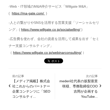
-Web・IT領域のM&A仲介サービス「Willgate M&A」
(
https://ma-gate.com/
)
-人との繋がりやSNSを活用する営業支援「ソーシャルセリ
ング」(
https://www.willgate.co.jp/socialselling/
)
-広告費を使わず、会社の資産を活用して成果を出す「セミ
ナー支援コンサルティング」
（
https://www.willgate.co.jp/webinarconsulting/
）
前の記事
次の記事
【メディア掲載】株式会
mederi社代表の坂梨亜里
社これからのパートナー
咲様、専務取締役COO
企業コンテンツに「SEO
吉岡が企画する
コンサルティ...
YouTube...