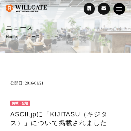
Toggle
ニュース
Home
ニュース
ニュース詳細
公開日: 2016/01/21
掲載・登壇
ASCII.jpに「KIJITASU（キジタ
ス）」について掲載されました