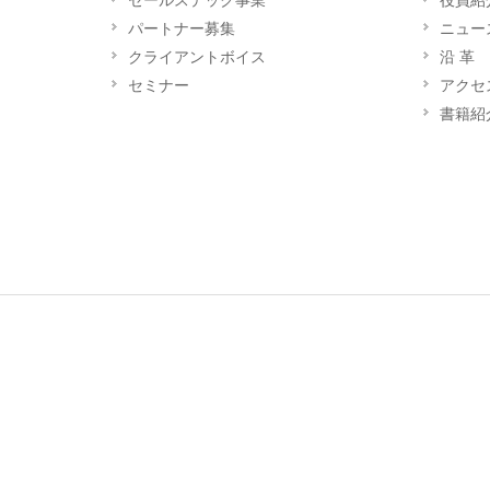
セールステック事業
役員紹
パートナー募集
ニュー
クライアントボイス
沿 革
セミナー
アクセ
書籍紹