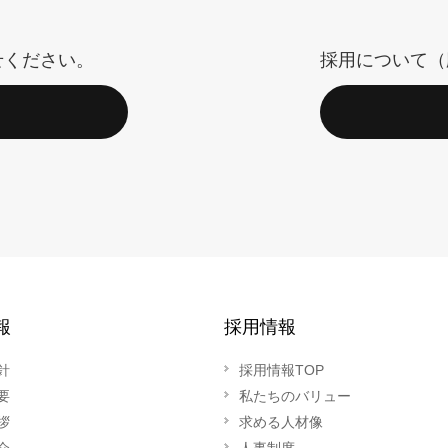
せください。
採用について（
報
採用情報
針
採用情報TOP
要
私たちのバリュー
拶
求める人材像