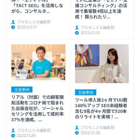
援コンサルティング」の活
「TACT SEO」を活用しな
用で集客数4倍以上を達
がら、コンサルタ...
成！ 限られたリ...
プロモニスタ編集部
2023.03.17
プロモニスタ編集部
2023.01.31
支援事例
支援事例
リアル（対面）での顧客開
ツール導入後2ヶ月でUU数
拓活動をコロナ禍で阻まれ
160％アップ SEO未経験者
た出版会社が、ソーシャル
含む8名が4ヶ月間で520本
セリングを活用して成約率
のリライトを実現！...
37％を達成。...
プロモニスタ編集部
プロモニスタ編集部
2022.10.26
2022.11.29