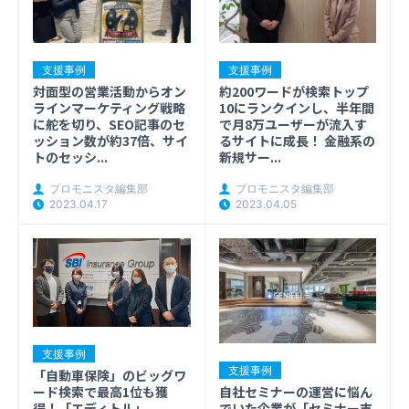
支援事例
支援事例
約200ワードが検索トップ
対面型の営業活動からオン
10にランクインし、半年間
ラインマーケティング戦略
で月8万ユーザーが流入す
に舵を切り、SEO記事のセ
るサイトに成長！ 金融系の
ッション数が約37倍、サイ
新規サー...
トのセッシ...
プロモニスタ編集部
プロモニスタ編集部
2023.04.05
2023.04.17
支援事例
支援事例
「自動車保険」のビッグワ
自社セミナーの運営に悩ん
ード検索で最高1位も獲
でいた企業が「セミナー支
得！「エディトル」