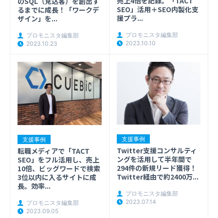
売上4倍を記録。「TACT
のSQL（見込客）を創出す
SEO」活用＋SEO内製化支
るまでに成長！「ワークデ
援プラ...
ザイン」を...
プロモニスタ編集部
プロモニスタ編集部
2023.10.10
2023.10.23
支援事例
支援事例
Twitter支援コンサルティ
転職メディアで「TACT
ングを活用して半年間で
SEO」をフル活用し、売上
294件の新規リード獲得！
10倍、ビッグワードで検索
Twitter経由で約2400万...
3位以内に入るサイトに成
長。効率...
プロモニスタ編集部
2023.07.14
プロモニスタ編集部
2023.09.05