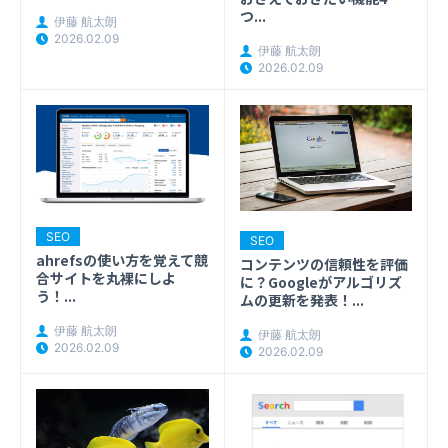
つ...
伊藤 航太朗
2026.02.09
伊藤 航太朗
2026.02.09
SEO
SEO
ahrefsの使い方を覚えて競
コンテンツの信頼性を評価
合サイトを丸裸にしよ
に？Googleがアルゴリズ
う！...
ムの更新を発表！...
伊藤 航太朗
伊藤 航太朗
2026.02.09
2026.02.09