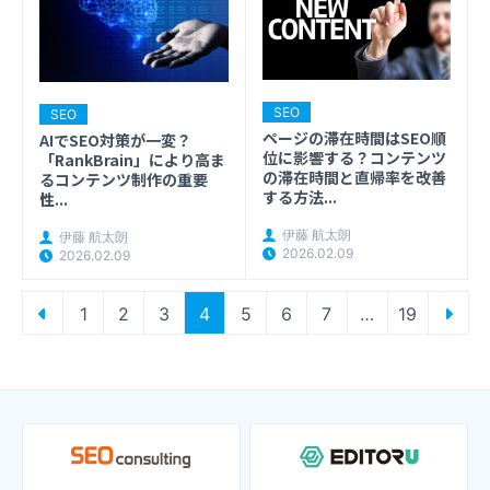
SEO
SEO
ページの滞在時間はSEO順
AIでSEO対策が一変？
位に影響する？コンテンツ
「RankBrain」により高ま
の滞在時間と直帰率を改善
るコンテンツ制作の重要
する方法...
性...
伊藤 航太朗
伊藤 航太朗
2026.02.09
2026.02.09
投
1
2
3
4
5
6
7
…
19
稿
の
ペ
ー
ジ
送
り