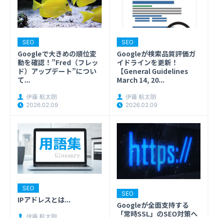
SEO
SEO
Googleで大きめの順位変
Googleが検索品質評価ガ
動を確認！”Fred（フレッ
イドラインを更新！
ド）アップデート”につい
【General Guidelines
て...
March 14, 20...
伊藤 航太朗
伊藤 航太朗
2026.02.09
2026.02.09
SEO
SEO
IPアドレスとは...
Googleが全面支持する
「常時SSL」のSEO対策へ
伊藤 航太朗