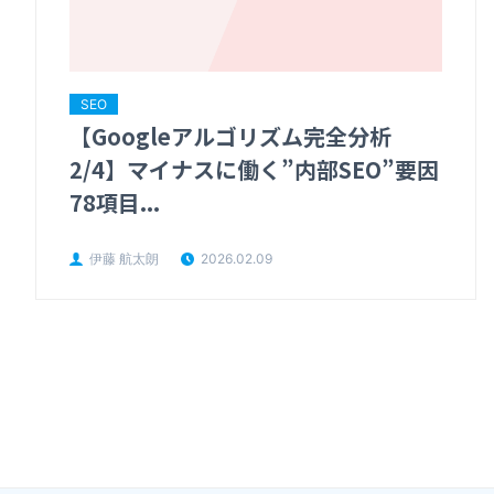
SEO
【Googleアルゴリズム完全分析
2/4】マイナスに働く”内部SEO”要因
78項目...
伊藤 航太朗
2026.02.09
投
稿
の
ペ
ー
ジ
送
り