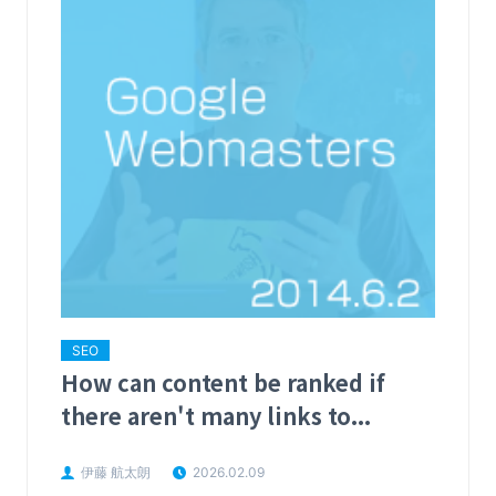
SEO
How can content be ranked if
there aren't many links to...
伊藤 航太朗
2026.02.09