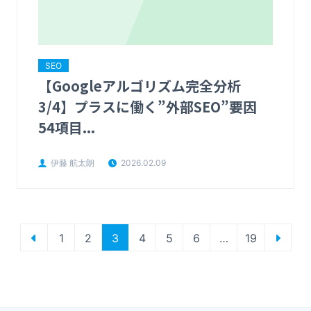
SEO
【Googleアルゴリズム完全分析
3/4】プラスに働く”外部SEO”要因
54項目...
伊藤 航太朗
2026.02.09
1
2
3
4
5
6
…
19